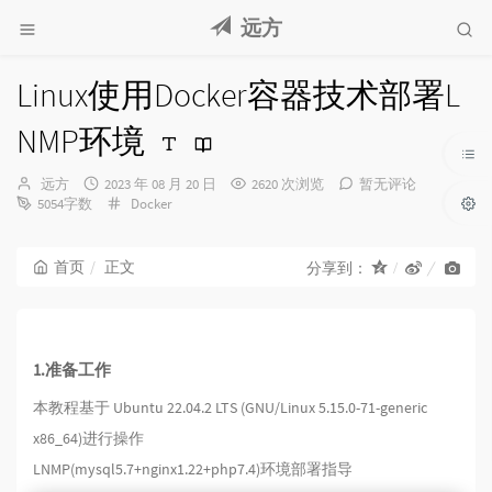
远方
Linux使用Docker容器技术部署L
NMP环境
博
发
远方
2023 年 08 月 20 日
2620 次浏览
暂无评论
主：
布
分
5054字数
Docker
时
类：
间：
首页
正文
分享到：
1.准备工作
本教程基于 Ubuntu 22.04.2 LTS (GNU/Linux 5.15.0-71-generic
x86_64)进行操作
LNMP(mysql5.7+nginx1.22+php7.4)环境部署指导