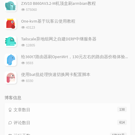
文
评
文
ZXV10 B860AV3.2-M机顶盒刷armbian教程
章
论
章
浏
575060
览
次
One-kvm基于玩客云使用教程
数:
浏
43123
览
次
Tailscale异地组网之自建DERP中继服务器
数:
浏
12805
览
次
给360t7路由器刷OpenWrt，130元左右的路由器价格体验如何
数:
浏
9593
览
次
使用bat批处理快速切换网卡配置脚本
数:
浏
8330
览
次
数:
博客信息
文章数目
138
评论数目
614