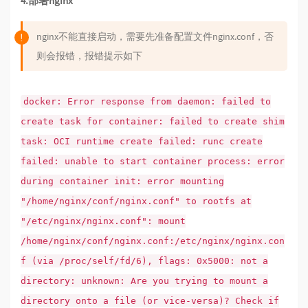
4.部署nginx
nginx不能直接启动，需要先准备配置文件nginx.conf，否
则会报错，报错提示如下
docker: Error response from daemon: failed to
create task for container: failed to create shim
task: OCI runtime create failed: runc create
failed: unable to start container process: error
during container init: error mounting
"/home/nginx/conf/nginx.conf" to rootfs at
"/etc/nginx/nginx.conf": mount
/home/nginx/conf/nginx.conf:/etc/nginx/nginx.con
f (via /proc/self/fd/6), flags: 0x5000: not a
directory: unknown: Are you trying to mount a
directory onto a file (or vice-versa)? Check if