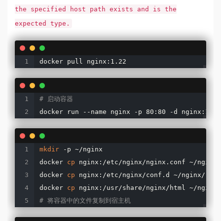
the specified host path exists and is the
expected type.
docker pull nginx:1.22
# 启动容器
docker run --name nginx -p 80:80 -d nginx:1.22
mkdir
 -p ~/nginx

docker 
cp
 nginx:/etc/nginx/nginx.conf ~/nginx/

docker 
cp
 nginx:/etc/nginx/conf.d ~/nginx/

docker 
cp
# 将容器中的文件复制到宿主机