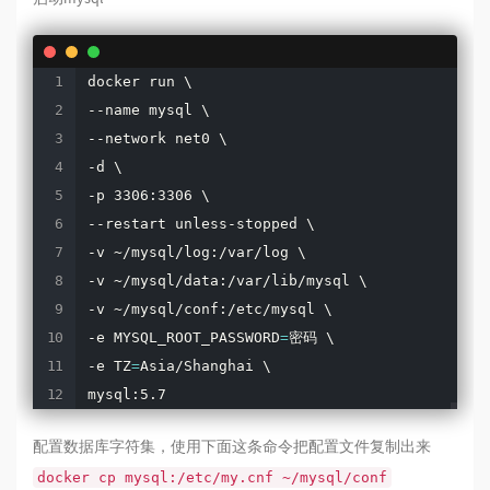
docker run \

--name mysql \

--network net0 \

-d \

-p 3306:3306 \

--restart unless-stopped \

-v ~/mysql/log:/var/log \

-v ~/mysql/data:/var/lib/mysql \

-v ~/mysql/conf:/etc/mysql \

-e MYSQL_ROOT_PASSWORD
=
密码 \

-e TZ
=
Asia/Shanghai \

mysql:5.7
配置数据库字符集，使用下面这条命令把配置文件复制出来
docker cp mysql:/etc/my.cnf ~/mysql/conf