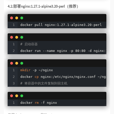
4.2.部署nginx:1.27.1-alpine3.20-perl（推荐）
docker pull nginx:1.27.1-alpine3.20-perl
# 启动容器
docker run --name nginx -p 80:80 -d nginx:1.27
mkdir
 -p ~/nginx

docker 
cp
# 将容器中的文件复制到宿主机
docker 
rm
 -f nginx