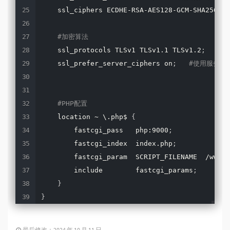
    ssl_ciphers ECDHE-RSA-AES128-GCM-SHA256:EC
#加密算法
    ssl_protocols TLSv1 TLSv1.1 TLSv1.2
;
#
    ssl_prefer_server_ciphers on
;
#使用服务器
#PHP配置
    location ~ \.php$ 
{
        fastcgi_pass   php:9000
;
        fastcgi_index  index.php
;
        fastcgi_param  SCRIPT_FILENAME  /www/h
        include        fastcgi_params
;
}
}
最后修改：2024 年 10 月 11 日