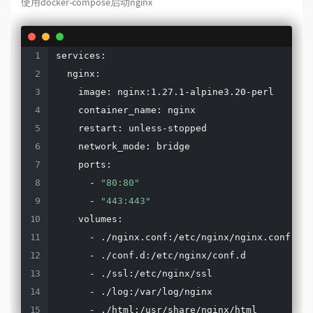
使用docker-compose启动nginx
services:  

  nginx:  

    image: nginx:1.27.1-alpine3.20-perl

    container_name: nginx  

    restart: unless-stopped  

    network_mode: bridge

    ports:  

      - 
"80:80"
      - 
"443:443"
    volumes:  

      - ./nginx.conf:/etc/nginx/nginx.conf  

      - ./conf.d:/etc/nginx/conf.d  

      - ./ssl:/etc/nginx/ssl  

      - ./log:/var/log/nginx  

      - ./html:/usr/share/nginx/html