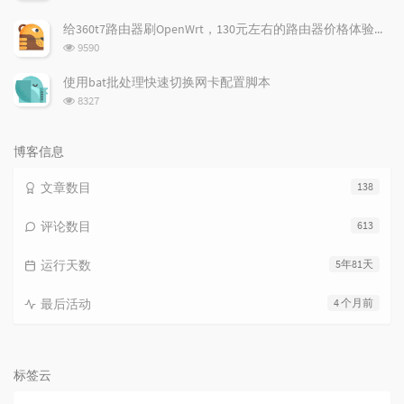
览
次
给360t7路由器刷OpenWrt，130元左右的路由器价格体验如何
数:
浏
9590
览
次
使用bat批处理快速切换网卡配置脚本
数:
浏
8327
览
次
数:
博客信息
文章数目
138
评论数目
613
运行天数
5年81天
最后活动
4 个月前
标签云