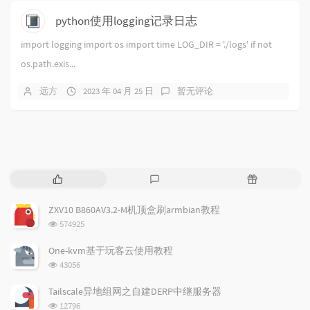
python使用logging记录日志
import logging import os import time LOG_DIR = './logs' if not
os.path.exis...
远方
2023 年 04 月 25 日
暂无评论
热
最
随
门
新
机
文
评
文
ZXV10 B860AV3.2-M机顶盒刷armbian教程
章
论
章
浏
574925
览
次
One-kvm基于玩客云使用教程
数:
浏
43056
览
次
Tailscale异地组网之自建DERP中继服务器
数:
浏
12796