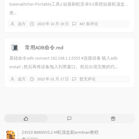
balenaEtcher-Portable工具2.短接刷机安卓9.0系统短接机顶盒，
使...
远方
2023 年 10 月 19 日
487 条评论
常用ADB命令.md
基础命令adb connect 192.168.1.1:5555 #连接设备 输入adb
install ; 然后再将设备拖入到黑窗口。然后出现完整的代...
远方
2023 年 01 月 17 日
暂无评论
热
最
随
门
新
机
文
评
文
ZXV10 B860AV3.2-M机顶盒刷armbian教程
章
论
章
浏
574834