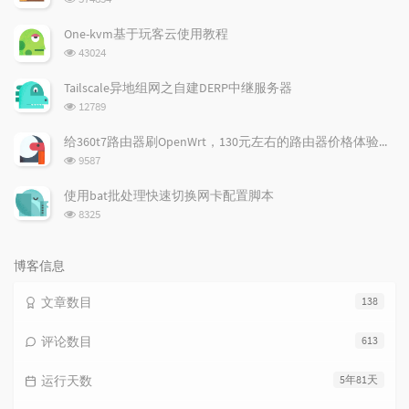
览
次
One-kvm基于玩客云使用教程
数:
浏
43024
览
次
Tailscale异地组网之自建DERP中继服务器
数:
浏
12789
览
次
给360t7路由器刷OpenWrt，130元左右的路由器价格体验如何
数:
浏
9587
览
次
使用bat批处理快速切换网卡配置脚本
数:
浏
8325
览
次
数:
博客信息
文章数目
138
评论数目
613
运行天数
5年81天