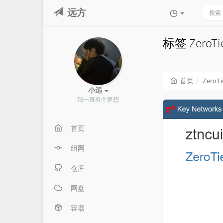
远方
标签 ZeroT
首页
ZeroTi
小远
我一直有个梦想
首页
组网
仓库
网盘
容器