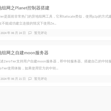
78
r异地组网之Planet控制器搭建
79
Tier是面前非常热门的异地组网工具，它和tailscale类似，使用p2p的方
80
不能成功建立连接的情况下使用Ze...
81
2024 年 06 月 24 日
暂无评论
82
83
er异地组网之自建moon服务器
84
85
概述ZeroTier支持用户自建moon服务器，即中转服务器。搭建自己的中
86
oTier使用体验，如果使用官方的中转...
Be
87
2024 年 06 月 21 日
暂无评论
Dim
88
/ D
89
90
91