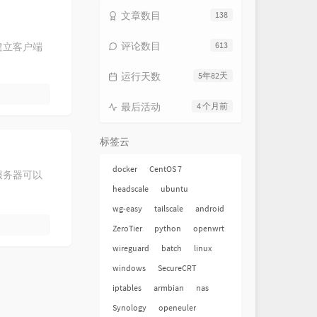
文章数目
138
Save Me
DEAMN
Maps
Maroon 5 / Big Sean
评论数目
613
式建立客户端
Trouble Is A Friend
Lenka
运行天数
5年82天
International Love
Pitbull / Chris Brown
Wise Girl
Silvia Olari
最后活动
4 个月前
You're Not Alone
标签云
Owl City / Britt Nicole
Good Time
Owl City / Carly Rae Jepsen
docker
CentOS 7
Straight Through My Heart
转服务器可以
headscale
ubuntu
Backstreet Boys
Believe Me (feat. Bobo & Styles of
wg-easy
tailscale
android
yond)
Complicated
ZeroTier
python
openwrt
Fort Minor / Bobo / Styles of Beyond
itri Vegas & Like Mike / David Guetta
Marry You
Bruno Mars
wireguard
batch
linux
imitri Vegas / Kiiara
Blow Me (One Last Kiss)
P!NK
windows
SecureCRT
Best Day Of My Life
iptables
armbian
nas
American Authors
Heart Attack
Demi Lovato
Synology
openeuler