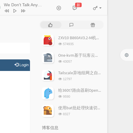
Sean Householder
River
Charlie Puth
We Don't Talk Anymore
新
- Charlie Puth / Selena Gomez
Trampoline
shaed
Hall of Fame
The Script
热
最
随
Shivers
Rachel Platten
门
新
机
文
评
文
ZXV10 B860AV3.2-M机顶盒刷armbian教程
Stuttering
Fefe Dobson
章
论
章
浏
574935
Viva La Vida
Coldplay
览
次
One-kvm基于玩客云使用教程
7 Years
Lukas Graham
数:
浏
43057
览
Starboy
The Weeknd / Daft Punk
次
Tailscale异地组网之自建DERP中继服务器
Hey Jude
Glee Cast
数:
浏
12797
览
Wisdom
The Guggenheim Grotto
次
给360t7路由器刷OpenWrt，130元左右的路由器价格体验如何
Lost on You
LP
数:
浏
9590
览
2 Soon
Jon Young
次
使用bat批处理快速切换网卡配置脚本
数:
The Day You Went Away
M2M
浏
8327
览
Uptown Funk
次
博客信息
数:
Mark Ronson / Bruno Mars
Yellow
Coldplay