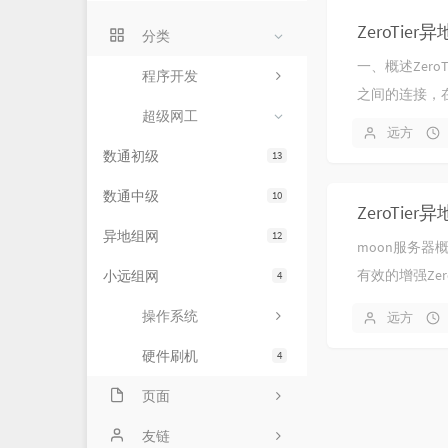
ZeroTie
分类
一、概述Zero
程序开发
之间的连接，在
超级网工
远方
数通初级
13
数通中级
10
ZeroTi
异地组网
12
moon服务器
有效的增强Zer
小远组网
4
操作系统
远方
硬件刷机
4
页面
友情链接
友链