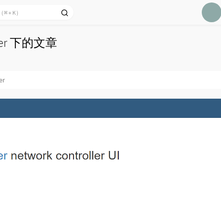
63
64
65
ier 下的文章
66
67
er
68
69
70
71
72
73
74
75
76
77