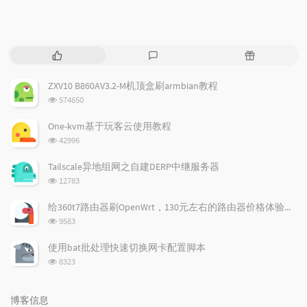
热
最
随
门
新
机
文
评
文
ZXV10 B860AV3.2-M机顶盒刷armbian教程
章
论
章
浏
574650
览
次
One-kvm基于玩客云使用教程
数:
浏
42996
览
次
Tailscale异地组网之自建DERP中继服务器
数:
浏
12783
览
次
给360t7路由器刷OpenWrt，130元左右的路由器价格体验如何
数:
浏
9583
览
次
使用bat批处理快速切换网卡配置脚本
数:
浏
8323
览
次
数:
博客信息