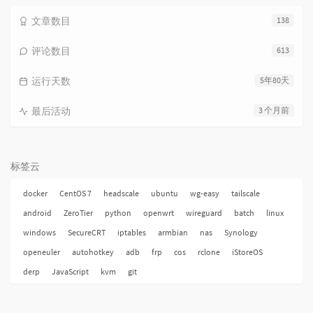
文章数目
138
评论数目
613
运行天数
5年80天
最后活动
3 个月前
标签云
docker
CentOS 7
headscale
ubuntu
wg-easy
tailscale
android
ZeroTier
python
openwrt
wireguard
batch
linux
windows
SecureCRT
iptables
armbian
nas
Synology
openeuler
autohotkey
adb
frp
cos
rclone
iStoreOS
derp
JavaScript
kvm
git