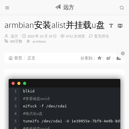
远方
armbian安装alist并挂载u盘
博
发
远方
2023 年 10 月 19 日
4712 次浏览
暂无评论
主：
布
分
395字数
armbian
时
类：
间：
首页
正文
分享到：
#查看磁盘uuid
#格式化u盘
#修改磁盘uuid