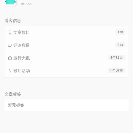
数:
浏
8327
览
次
数:
博客信息
文章数目
138
评论数目
613
运行天数
5年81天
最后活动
4 个月前
文章标签
暂无标签