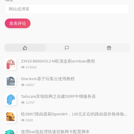
发表评论
热
最
随
门
新
机
文
评
文
ZXV10 B860AV3.2-M机顶盒刷armbian教程
章
论
章
浏
574930
览
次
One-kvm基于玩客云使用教程
数:
浏
43057
览
次
Tailscale异地组网之自建DERP中继服务器
数:
浏
12797
览
次
给360t7路由器刷OpenWrt，130元左右的路由器价格体验如何
数:
浏
9590
览
次
使用bat批处理快速切换网卡配置脚本