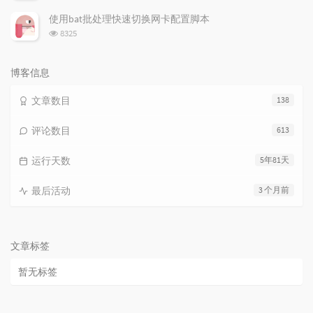
览
次
使用bat批处理快速切换网卡配置脚本
数:
浏
8325
览
次
数:
博客信息
文章数目
138
评论数目
613
运行天数
5年81天
最后活动
3 个月前
文章标签
暂无标签