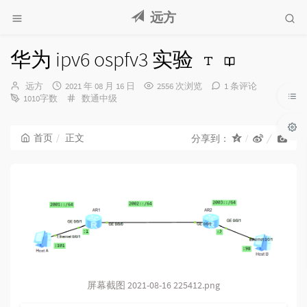
远方
华为 ipv6 ospfv3 实验
博
发
远方
2021 年 08 月 16 日
2556 次浏览
1 条评论
主：
布
分
1010字数
数通中级
时
类：
间：
首页
正文
分享到：
屏幕截图 2021-08-16 225412.png