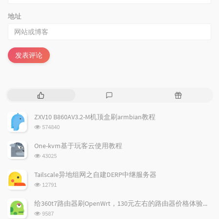
地址
发表评论
热
最
随
门
新
机
文
评
文
ZXV10 B860AV3.2-M机顶盒刷armbian教程
章
论
章
浏
574840
览
次
One-kvm基于玩客云使用教程
数:
浏
43025
览
次
Tailscale异地组网之自建DERP中继服务器
数:
浏
12791
览
次
给360t7路由器刷OpenWrt，130元左右的路由器价格体验如何
数:
浏
9587