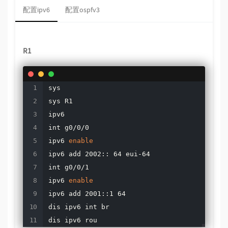
配置ipv6
配置ospfv3
R1
sys

sys R1

ipv6

int g0/0/0

ipv6 
enable
ipv6 add 2002:: 64 eui-64

int g0/0/1

ipv6 
enable
ipv6 add 2001::1 64

dis ipv6 int br

dis ipv6 rou