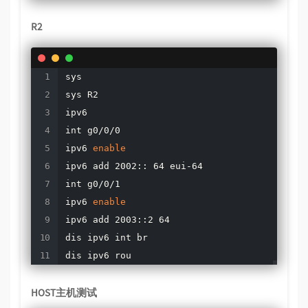
R2
sys

sys R2

ipv6

int g0/0/0

ipv6 
enable
ipv6 add 2002:: 64 eui-64

int g0/0/1

ipv6 
enable
ipv6 add 2003::2 64

dis ipv6 int br

dis ipv6 rou
HOST主机测试